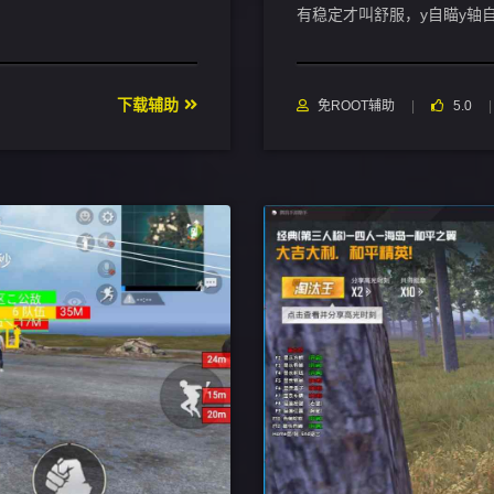
有稳定才叫舒服，y自瞄y轴
下载辅助
免ROOT辅助
5.0