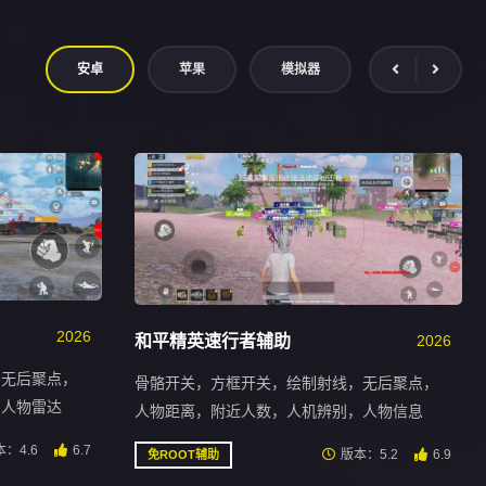
安卓
苹果
模拟器
2026
和平精英速行者辅助
2026
，无后聚点，
骨骼开关，方框开关，绘制射线，无后聚点，
，人物雷达
人物距离，附近人数，人机辨别，人物信息
：4.6
6.7
版本：5.2
6.9
免ROOT辅助