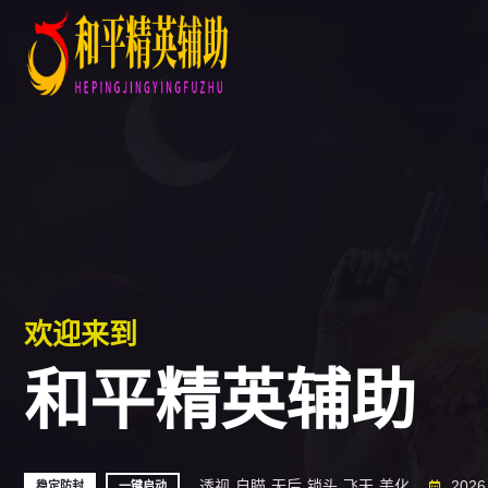
欢迎来到
和平精英辅助
透视
自瞄
无后
锁头
飞天
美化
2026 
稳定防封
一键启动