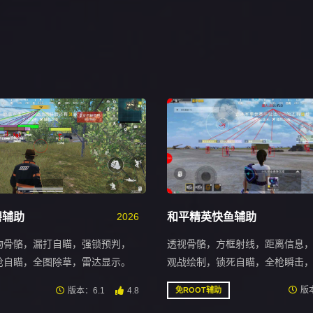
和平精英快鱼辅助
碧辅助
2026
透视骨骼，方框射线，距离信息
物骨骼，漏打自瞄，强锁预判，
观战绘制，锁死自瞄，全枪瞬击
枪自瞄，全图除草，雷达显示。
版本
版本：6.1
4.8
免ROOT辅助