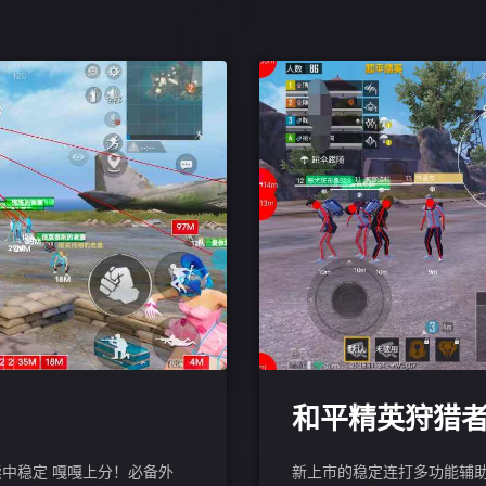
和平精英狩猎
续中稳定 嘎嘎上分！必备外
新上市的稳定连打多功能辅助