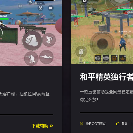
和平精英独行
一款直装辅助是全网最稳定最
无客户端，拒绝拉闸!高端丝
稳定奔放！
免ROOT辅助
5.0
下载辅助